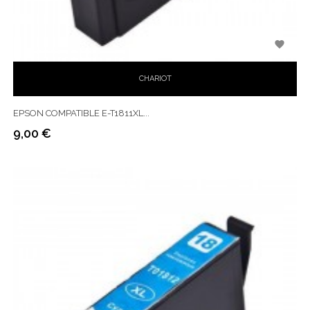

CHARIOT
EPSON COMPATIBLE E-T1811XL...
9,00 €
Prix