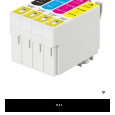

CHARIOT