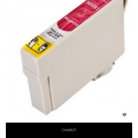

CHARIOT