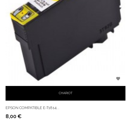

CHARIOT
EPSON COMPATIBLE E-T1814...
8,00 €
Prix