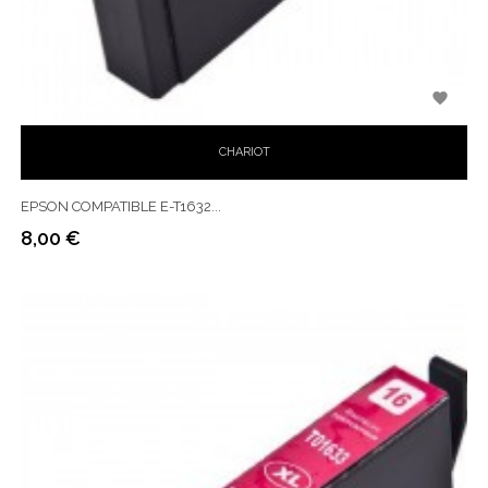

CHARIOT
EPSON COMPATIBLE E-T1632...
8,00 €
Prix