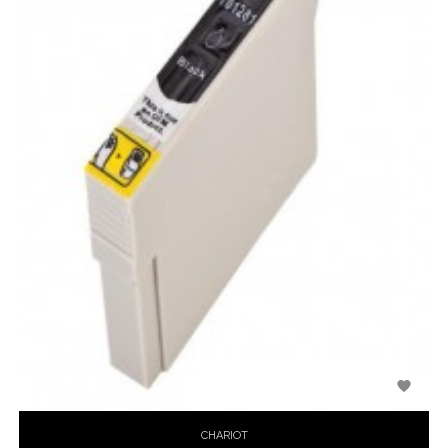

CHARIOT