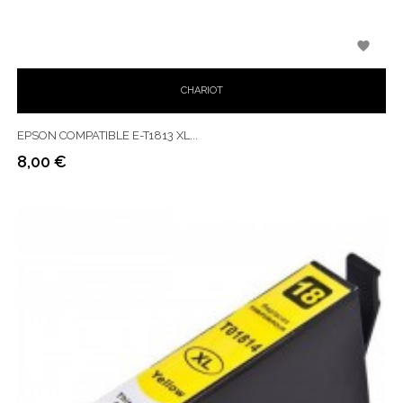

CHARIOT
EPSON COMPATIBLE E-T1813 XL...
8,00 €
Prix