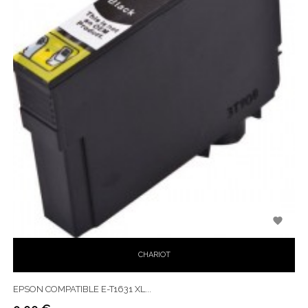

CHARIOT
EPSON COMPATIBLE E-T1631 XL...