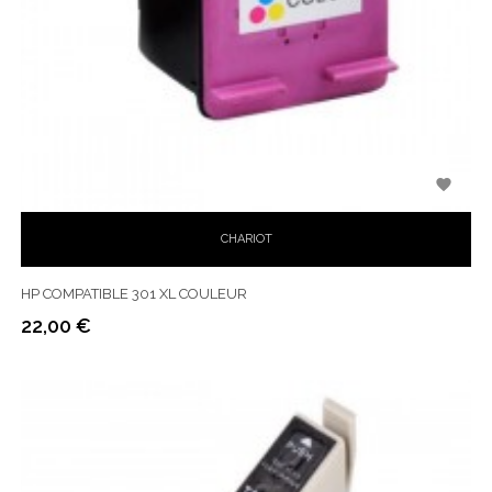

CHARIOT
HP COMPATIBLE 301 XL COULEUR
22,00 €
Prix