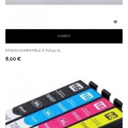

CHARIOT
EPSON COMPATIBLE E-T1634 XL...
8,00 €
Prix