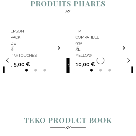
PRODUITS PHARES
EPSON
HP
PACK
COMPATIBLE
DE
935
4
XL


CARTOUCHES...
YELLOW
75,00 €
10,00 €
CHARIOT
CHARIOT
C
Prix
Prix
‹
›
TEKO PRODUCT BOOK