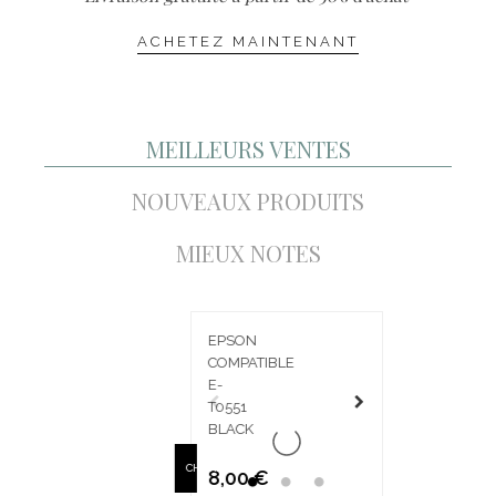
ACHETEZ MAINTENANT
MEILLEURS VENTES
NOUVEAUX PRODUITS
MIEUX NOTES
EPSON
COMPATIBLE
E-
T0551
BLACK
CHARIOT
8,00 €
Prix