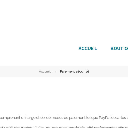
ACCUEIL
BOUTIQ
Accueil
Paiement sécurisé
, comprenant un large choix de modes de paiement tel que PayPal et cartes 
 est 100% sécurisées 3D Secure, des mesures de sécurité performantes afin de