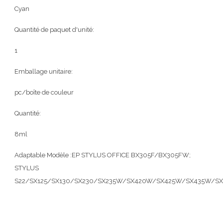
Cyan
Quantité de paquet d'unité:
1
Emballage unitaire:
pc/boîte de couleur
Quantité:
8ml
Adaptable Modèle :EP STYLUS OFFICE BX305F/BX305FW;
STYLUS
S22/SX125/SX130/SX230/SX235W/SX420W/SX425W/SX435W/S