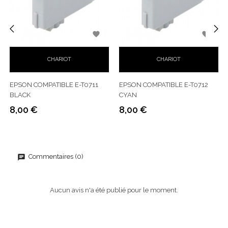


‹
›
CHARIOT
CHARIOT
EPSON COMPATIBLE E-T0711
EPSON COMPATIBLE E-T0712
BLACK
CYAN
8,00 €
8,00 €
Prix
Prix
Commentaires (0)
Aucun avis n'a été publié pour le moment.