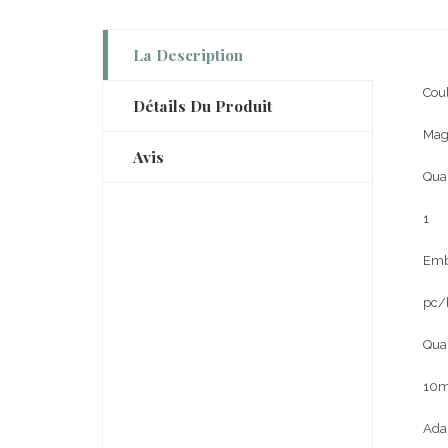
La Description
Coul
Détails Du Produit
Mag
Avis
Quan
1
Emba
pc/
Quan
10m
Ada