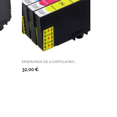
EPSON PACK DE 4 CARTOUCHES...
32,00 €
Prix