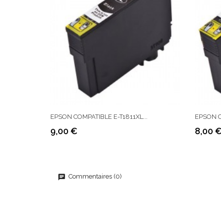
EPSON COMPATIBLE E-T1811XL...
EPSON C
9,00 €
8,00 
Prix
Prix
Commentaires (0)