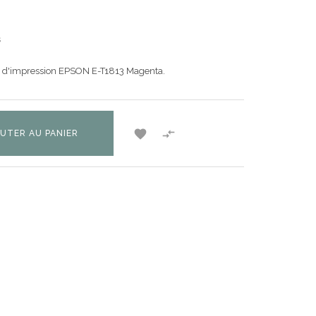
s
é d'impression EPSON E-T1813 Magenta.


UTER AU PANIER