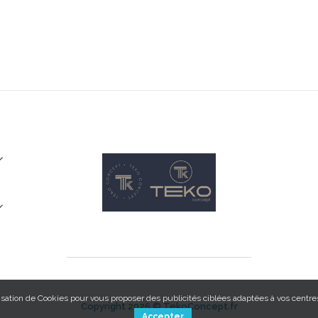


isation de Cookies pour vous proposer des publicités ciblées adaptées à vos centres 
Copyright 2026 ©
TekoConcept.fr
Accepter