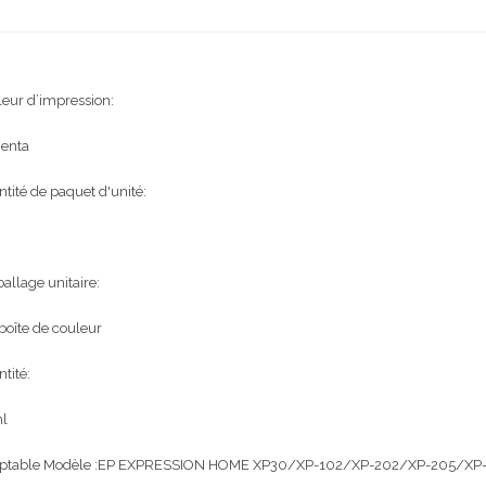
eur d’impression:
enta
tité de paquet d'unité:
llage unitaire:
boîte de couleur
tité:
l
ptable Modèle :EP EXPRESSION HOME XP30/XP-102/XP-202/XP-205/XP