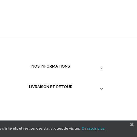
NOS INFORMATIONS

LIVRAISON ET RETOUR

d'intérêts et réaliser des statistiques de visites.
En savoir plus.