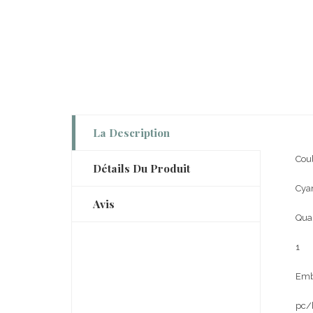
La Description
Coul
Détails Du Produit
Cya
Avis
Quan
1
Emba
pc/