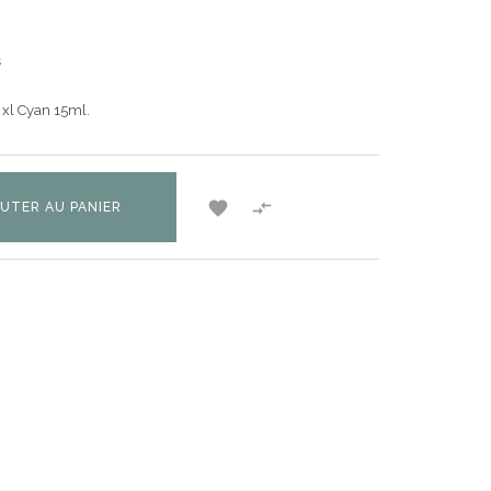
s
 xl Cyan 15ml.


UTER AU PANIER