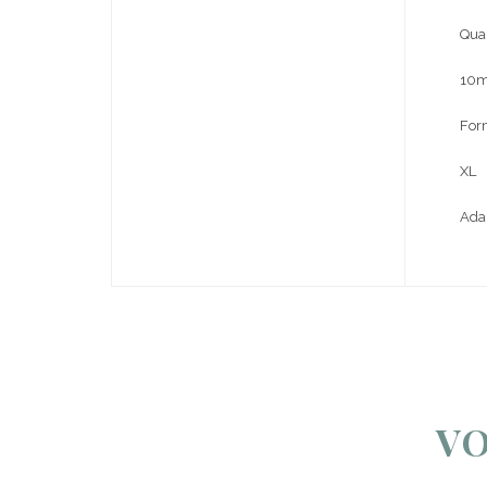
Quan
10m
For
XL
Ada
VO