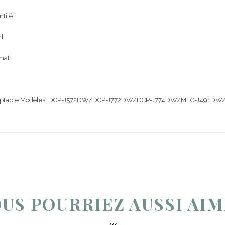
tité:
l
mat:
ptable Modèles: DCP-J572DW/DCP-J772DW/DCP-J774DW/MFC-J491
US POURRIEZ AUSSI AI