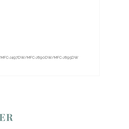
DW/MFC-J497DW/MFC-J890DW/MFC-J895DW
MER