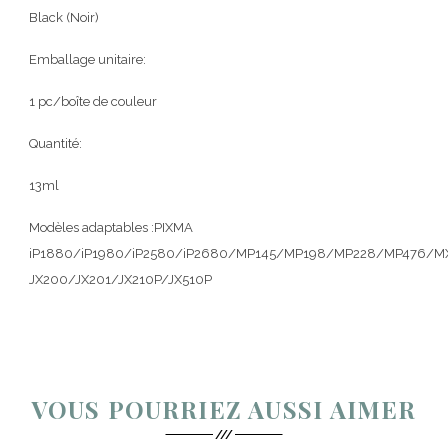
Black (Noir)
Emballage unitaire:
1 pc/boîte de couleur
Quantité:
13ml
Modèles adaptables :PIXMA
iP1880/iP1980/iP2580/iP2680/MP145/MP198/MP228/MP476/M
JX200/JX201/JX210P/JX510P
VOUS POURRIEZ AUSSI AIMER