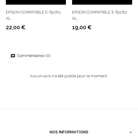
EPSON COMPATIBLE E-T9081
EPSON COMPATIBLE E-T9082
XL...
XL...
22,00 €
19,00 €
Prix
Prix
Commentaires (0)
Aucun avis n'a été publié pour le moment.
NOS INFORMATIONS
