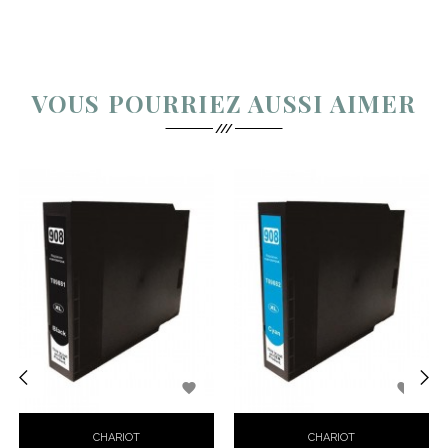
VOUS POURRIEZ AUSSI AIMER


‹
›
CHARIOT
CHARIOT