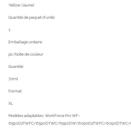
Yellow (Jaune)
Quantité de paquet d'unité:
1
Emballage unitaire:
pc/boîte de couleur
Quantité:
70ml
Format:
XL
Modèles adaptables :WorkForce Pro WF-
6590D2TWFC/6590DTWC/6590DW/6090D2TWFC/6090DTWC/