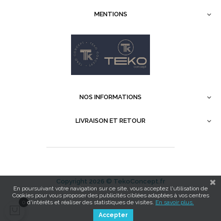
MENTIONS

NOS INFORMATIONS

LIVRAISON ET RETOUR

Copyright 2026 ©
TekoConcept.fr
En poursuivant votre navigation sur ce site, vous acceptez l'utilisation de
Cookies pour vous proposer des publicités ciblées adaptées à vos centres
0
d'intérêts et réaliser des statistiques de visites.
En savoir plus.
Accepter